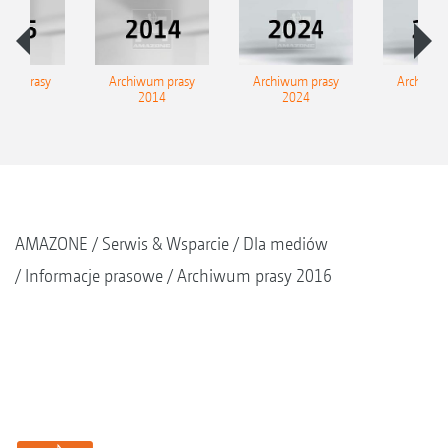
wum prasy
Archiwum prasy
Archiwum prasy
Archiwum
2015
2014
2024
202
AMAZONE
Serwis & Wsparcie
Dla mediów
Informacje prasowe
Archiwum prasy 2016