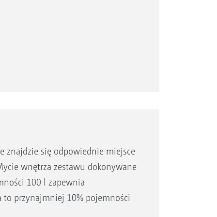
ociążeniu przedniej osi ciągnika
 i pewny w transporcie
 znajdzie się odpowiednie miejsce
 Mycie wnętrza zestawu dokonywane
emności 100 l zapewnia
 to przynajmniej 10% pojemności