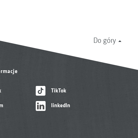
Do góry
ormacje
k
TikTok
am
linkedIn