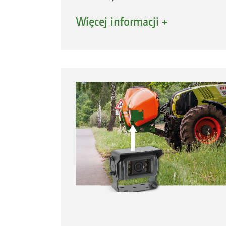
Kompaktowa jednostka opryskiwacz-ci
Więcej informacji +
Przemyślany kształt FT wyeliminował 
Zbiornik przedni AMAZONE FT 1001 s
bezpieczeństwa w ruchu drogowym.
Opcjonalny układ oświetlenia konieczn
powtórzone na dachu ciągnika. Ich m