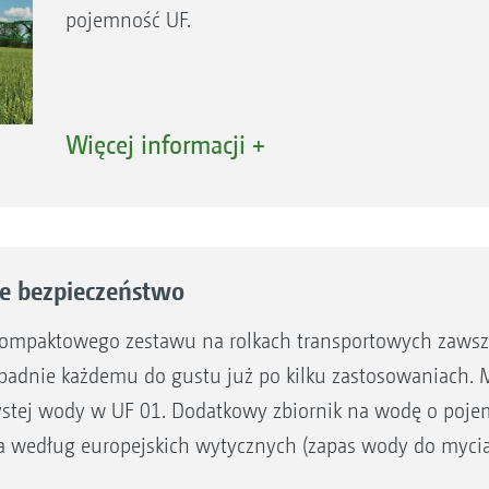
pojemność UF.
Zalety:
Więcej informacji +
Polepszone warunki jazdy na skłonach dzięki d
Bardzo kompaktowa budowa – zwrotny na polu
ze bezpieczeństwo
kompaktowego zestawu na rolkach transportowych zawsze
ypadnie każdemu do gustu już po kilku zastosowaniach.
czystej wody w UF 01. Dodatkowy zbiornik na wodę o poj
 według europejskich wytycznych (zapas wody do mycia