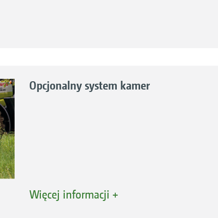
ągnik jest bardzo wygodna w transporcie w szczególnośc
wszelkie ograniczenia widoczności.
pełnia wymagania wszystkich odpowiednich dyrektyw i 
y jest wtedy, gdy zakryte są światła ciągnika. Zakryte św
Opcjonalny system kamer
ontaż na przednim zbiorniku jest niedozwolony.
Opcjonalny system kamer na zbiorniku przednim
Więcej informacji +
więcej bezpieczeństwa w sytuacjach ograniczonej
Monitor o wysokiej rozdzielczości ma podświetl