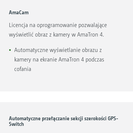
pośrednictwem sieci WiFi. Przykładowo,
aplikacja może być używana do wysyłania kart
AmaCam
aplikacyjnych z biura do terminala AmaTron 4
Licencja na oprogramowanie pozwalające
oraz ich dalszego przetwarzania. Dane zadań
wyświetlić obraz z kamery w AmaTron 4.
po zakończonej pracy mogą być również
wysyłane do klientów lub z powrotem do biura
Automatyczne wyświetlanie obrazu z
jako dokumentacja PDF za pośrednictwem
kamery na ekranie AmaTron 4 podczas
chmury, poczty e-mail lub komunikatorów
cofania
takich jak WhatsApp. Jest to wygodne
zarządzanie danymi.
Automatyczne przełączanie sekcji szerokości GPS-
Switch