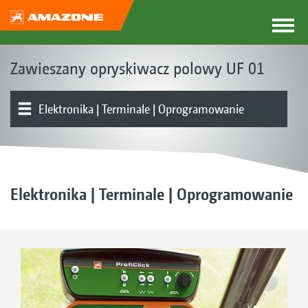
Zawieszany opryskiwacz polowy UF 01
Elektronika | Terminale | Oprogramowanie
Maszyna podstawowa | Zbiornik | Rama
Osprzęt obsługowy | Rozwadniacz | Pompa
Belka polowa | Prowadzenie belki
System obiegu cieczy (DUS)
Korpus rozpylacza
Przegląd produktu
Zbiornik przedni
Wyposażenie
Elektronika | Terminale | Oprogramowanie