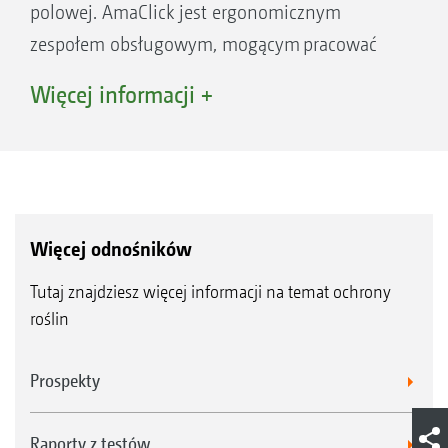
polowej. AmaClick jest ergonomicznym
Dzięki dokładnemu przełączaniu GPS-Switch
zespołem obsługowym, mogącym pracować
zapobiega nakładaniom się pasów na
zarówno w połączeniu z joystickiem
Więcej informacji +
poprzeczniakach i na klinach pola.
AmaPilot+, jak i samodzielnie z terminalem
ISOBUS.
Więcej odnośników
Tutaj znajdziesz więcej informacji na temat ochrony
roślin
Prospekty
Raporty z testów