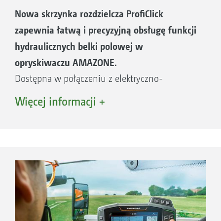
aplikacji.
Nowa skrzynka rozdzielcza ProfiClick
zapewnia łatwą i precyzyjną obsługę funkcji
Zalety:
hydraulicznych belki polowej w
Jednocyfrowy, kontrastowy, oświetlony
opryskiwaczu AMAZONE.
wyświetlacz
Dostępna w połączeniu z elektryczno-
Wyłącznik główny i przełączanie sekcji
hydrauliczną funkcją rozkładania belki „Profi I”.
Więcej informacji +
szerokości
Wszystkie elementy obsługowe ProfiClick są
Aż do 9 sekcji szerokości
ergonomicznie rozmieszczone i przypisane
Cyfrowy wskaźnik ciśnienia
konkretnej funkcji. Pokrętła z blokadą pozycji,
Cyfrowy wskaźnik napełnienia
do korekty pochylenia belki polowej mogą
Wskaźnik pozycji i zaryglowania belki
podczas pracy być obsługiwane intuicyjnie.
polowej
Operator może wówczas koncentrować się na
Licznik hektarów (całkowity i dzienny)
perfekcyjnej jeździe.
Przycisk +/- 10%