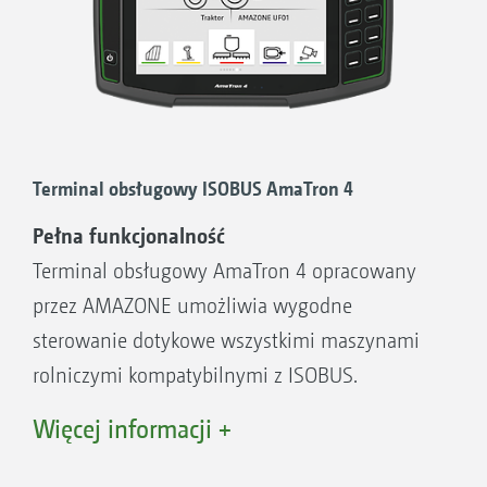
ISOBUS. Zapoznaj się z przykładem
wyświetlania danych maszyny w widoku
karty.
Możliwość obsługi maszyny przez terminal
ciągnika lub rozwiązanie z 2 terminalami
Elastyczne dopasowanie widoku pola i
Terminal obsługowy ISOBUS AmaTron 4
maszyny między terminalem ciągnika a
Pełna funkcjonalność
terminalem obsługowym
Terminal obsługowy AmaTron 4 opracowany
Unikalna koncepcja obsługi. Dowolnie
przez AMAZONE umożliwia wygodne
konfigurowane wyświetlacze i indywidualne
sterowanie dotykowe wszystkimi maszynami
interfejsy użytkownika dla każdego kierowcy
rolniczymi kompatybilnymi z ISOBUS.
Użyteczne, dodatkowe funkcje, takie jak
AmaTron 4 obsługuje przy tym wszystkie
Więcej informacji +
automatyczne opuszczanie belki
funkcje ISOBUS, gwarantując maksymalny
opryskiwacza AMAZONE
komfort, przyjazną obsługę i przejrzystość. A