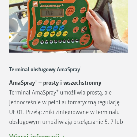
+
Terminal obsługowy AmaSpray
+
AmaSpray
– prosty i wszechstronny
+
Terminal AmaSpray
umożliwia prostą, ale
jednocześnie w pełni automatyczną regulację
UF 01. Przełączniki zintegrowane w terminalu
obsługowym umożliwiają przełączanie 5, 7 lub
+
9 sekcji szerokości. AmaSpray
posiada cyfrowy
Więcej informacji +