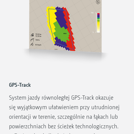
rozsiewu
Wyświetlanie nieaktywnych granic pola i
automatyczne rozpoznawanie pól podczas
jazdy po obszarze
Optymalne zarządzanie zapasami dzięki
aplikacji zorientowanej na zapotrzebowanie
Aplikacja AmaTron Share umożliwia
wygodne importowanie zamówień w
formacie ISO-XML lub shape oraz
GPS-Track
eksportowanie przetworzonych zamówień w
System jazdy równoległej GPS-Track okazuje
formacie ISO-XML lub jako podsumowanie
się wyjątkowym ułatwieniem przy utrudnionej
zamówienia w formacie PDF
orientacji w terenie, szczególnie na łąkach lub
Rozpoczęcie pracy od razu, z późniejszą
powierzchniach bez ścieżek technologicznych.
decyzją, czy zapisać dane