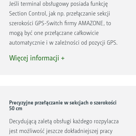
Jeśli terminal obsługowy posiada funkcję
Section Control, jak np. przełączanie sekcji
1. Tworzenie karty aplikacyjnej w systemie
szerokości GPS-Switch firmy AMAZONE, to
informacyjnym zarządzania gospodarstwem i
mogą być one przełączane całkowicie
automatyczna, zmienna aplikacja dawki w
automatycznie i w zależności od pozycji GPS.
AmaTron 4
Jeśli utworzono pole, kierowca może w trybie
2. ISO-XML i shape
Więcej informacji +
automatycznym w pełni skoncentrować się na
3. ISO-XML i PDF
obsłudze pojazdu, ponieważ sekcje szerokości
są przełączane automatycznie w klinach i na
poprzeczniakach.
Precyzyjne przełączanie w sekcjach o szerokości
50 cm
Zalety automatycznego przełączania sekcji
szerokości:
Decydującą zaletą obsługi każdego rozpylacza
Odciążenie kierowcy
jest możliwość jeszcze dokładniejszej pracy