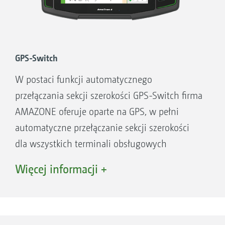
powierzchni, szerokości roboczej i liczby sekcji
* Wartości zależne od struktury pól, szerokości
szerokości – przyczynia się do znacznych
roboczej i ilości sekcji
oszczędności środków w porównaniu
z dotychczas popularną techniką ochrony
GPS-Switch
roślin.
W postaci funkcji automatycznego
przełączania sekcji szerokości GPS-Switch firma
AMAZONE oferuje oparte na GPS, w pełni
automatyczne przełączanie sekcji szerokości
dla wszystkich terminali obsługowych
AMAZONE oraz rozsiewaczy nawozów,
Więcej informacji +
opryskiwaczy polowych lub siewników
obsługujących system ISOBUS.
GPS-Switch basic