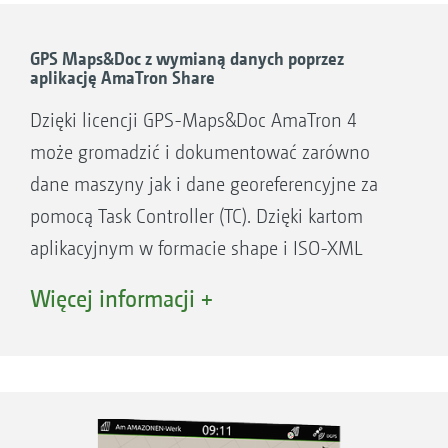
przejrzysta prezentacja maszyny i jej sekcji szerokości
Dowolne i indywidualne programowanie
oraz przełączników w prawej części mobilnego
urządzenia końcowego.
klawiszy
GPS Maps&Doc z wymianą danych poprzez
aplikację AmaTron Share
Dzięki licencji GPS-Maps&Doc AmaTron 4
może gromadzić i dokumentować zarówno
dane maszyny jak i dane georeferencyjne za
pomocą Task Controller (TC). Dzięki kartom
aplikacyjnym w formacie shape i ISO-XML
Aplikacja AmaTron Twin
możliwe jest zarządzanie zmienną aplikacją.
Więcej informacji +
Zalety GPS-Maps z aplikacją AmaTron Share:
Intuicyjny system przetwarzania kart
aplikacyjnych
Automatyczna przystosowana do podziału
na podpowierzchnie regulacja ilości