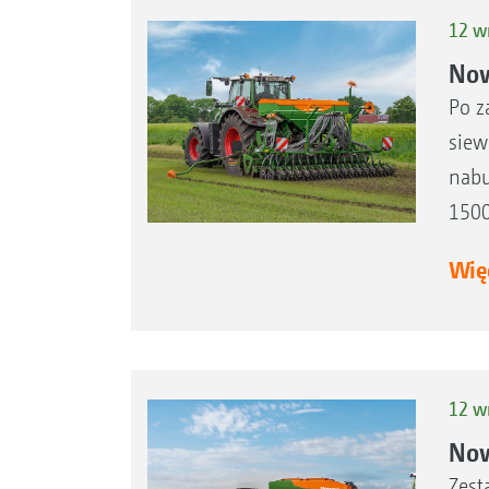
12 w
Now
Po z
siew
nabu
1500
Więc
12 w
Now
Zest