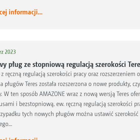
ej informacji...
rz 2023
y pług ze stopniową regulacją szerokości Ter
 z ręczną regulacją szerokości pracy oraz rozszerzenie
ta pługów Teres została rozszerzona o nowe produkty, czyl
y. W ten sposób AMAZONE wraz z nową wersją Teres oferu
usami i bezstopniową, ew. ręczną regulacją szerokości p
zypadku tych nowych pługów można ustawić szerokość r
ego...