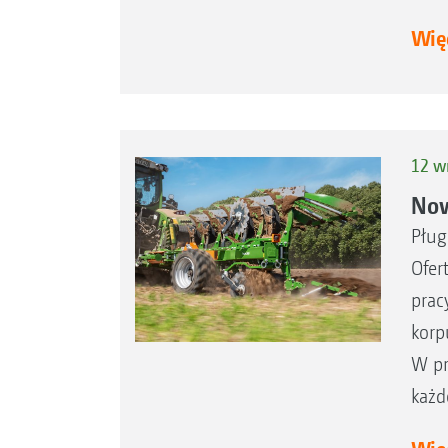
Więc
12 w
Now
Pług
Ofer
prac
korp
W pr
każd