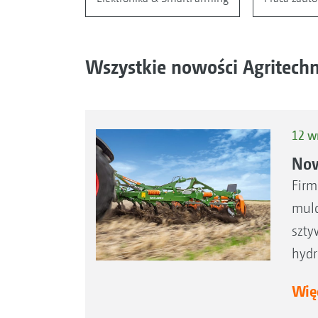
Wszystkie nowości Agritechn
12 w
Now
Firm
mulc
szty
hydr
Więc