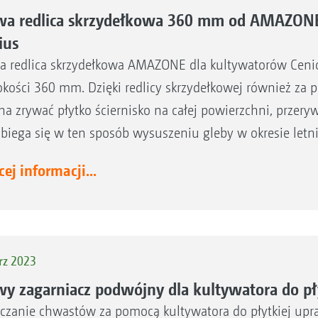
a redlica skrzydełkowa 360 mm od AMAZONE 
ius
 redlica skrzydełkowa AMAZONE dla kultywatorów Cenio 
okości 360 mm. Dzięki redlicy skrzydełkowej również za
a zrywać płytko ściernisko na całej powierzchni, przeryw
biega się w ten sposób wysuszeniu gleby w okresie letn
ej informacji...
rz 2023
y zagarniacz podwójny dla kultywatora do pł
czanie chwastów za pomocą kultywatora do płytkiej up