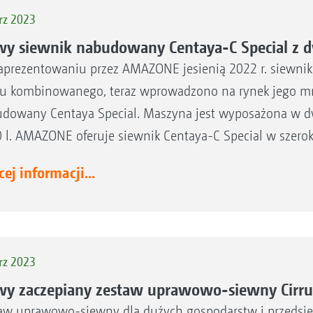
rz 2023
y siewnik nabudowany Centaya-C Special z
aprezentowaniu przez AMAZONE jesienią 2022 r. siewn
u kombinowanego, teraz wprowadzono na rynek jego mn
dowany Centaya Special. Maszyna jest wyposażona w 
 l. AMAZONE oferuje siewnik Centaya-C Special w szerok
ej informacji...
rz 2023
y zaczepiany zestaw uprawowo-siewny Cirru
aw uprawowo-siewny dla dużych gospodarstw i przedsi