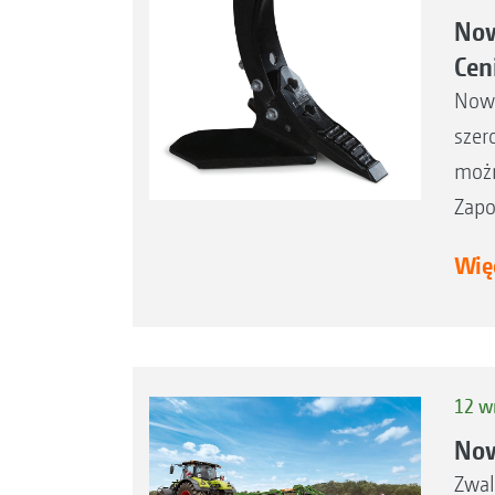
Now
Cen
Nowa
szer
możn
Zapo
Więc
12 w
Now
Zwal