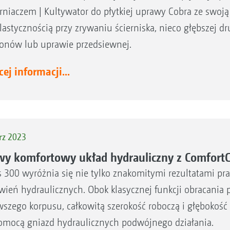
rniaczem | Kultywator do płytkiej uprawy Cobra ze swoją
elastycznością przy zrywaniu ścierniska, nieco głębszej drug
onów lub uprawie przedsiewnej.
ej informacji...
rz 2023
y komfortowy układ hydrauliczny z ComfortCl
s 300 wyróżnia się nie tylko znakomitymi rezultatami pra
wień hydraulicznych. Obok klasycznej funkcji obracania 
wszego korpusu, całkowitą szerokość roboczą i głębokoś
omocą gniazd hydraulicznych podwójnego działania.