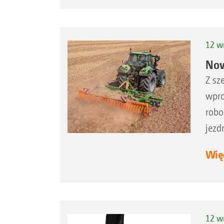
12 w
Now
Z sz
wpro
robo
jezd
Więc
12 w