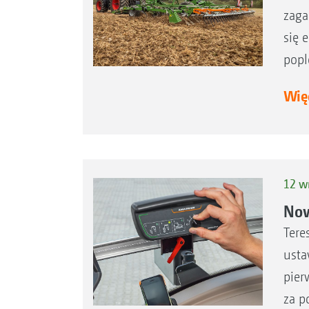
zaga
się 
popl
Więc
12 w
Now
Tere
usta
pier
za p