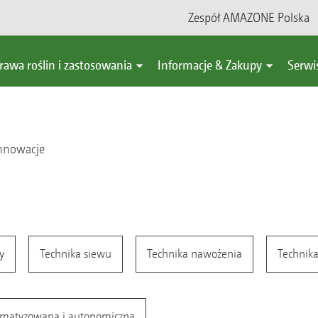
Zespół AMAZONE Polska
rawa roślin i zastosowania
Informacje & Zakupy
Serwi
nnowacje
y
Technika siewu
Technika nawożenia
Technika
omatyzowana i autonomiczna