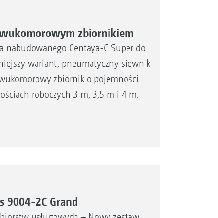
 dwukomorowym zbiornikiem
ika nabudowanego Centaya-C Super do
iejszy wariant, pneumatyczny siewnik
dwukomorowy zbiornik o pojemności
ościach roboczych 3 m, 3,5 m i 4 m.
s 9004-2C Grand
ębiorstw usługowych – Nowy zestaw