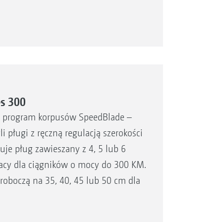
es 300
m o program korpusów SpeedBlade –
i pługi z ręczną regulacją szerokości
je pług zawieszany z 4, 5 lub 6
racy dla ciągników o mocy do 300 KM.
oboczą na 35, 40, 45 lub 50 cm dla