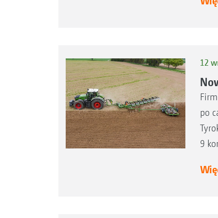
Więc
12 w
Now
Firm
po c
Tyro
9 ko
Więc