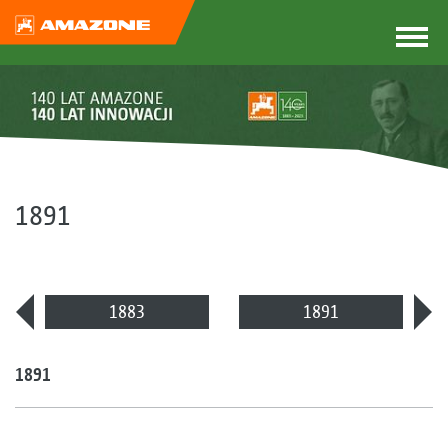
1891
1883
1891
1891