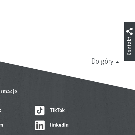
Kontakt
Do góry
ormacje
k
TikTok
am
linkedIn