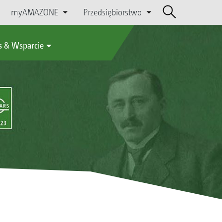
myAMAZONE
Przedsiębiorstwo
s & Wsparcie