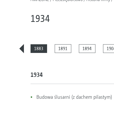
1934
2025
1883
1891
1894
190
1934
Budowa ślusarni (z dachem pilastym)