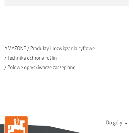
Aktywacja DirectInject w terminalu AmaTron 4
AMAZONE
Produkty i rozwiązania cyfrowe
Technika ochrona roślin
Polowe opryskiwacze zaczepiane
Do góry
Zbiornik DirectInject ze zintegrowanym sitem dla