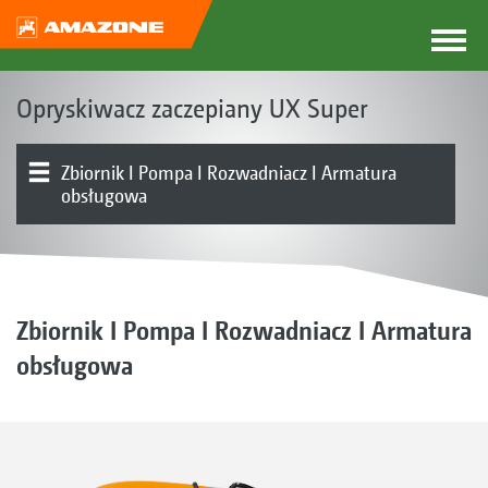
Opryskiwacz zaczepiany UX Super
Zbiornik I Pompa I Rozwadniacz I Armatura
obsługowa
Koncepcja UX Super
Typy produktów
UX 4201 Super I UX 5201 Super I UX 6201 Super
UX 7601 Super I UX 8601 Super
UX 11201 Super
Belka polowa
Przegląd produktu
Włączanie sekcji szerokości | Włączanie każdego
Korpus rozpylacza
Elektronika | Terminale | Oprogramowanie
Wyposażenie
rozpylacza
Zbiornik I Pompa I Rozwadniacz I Armatura
obsługowa