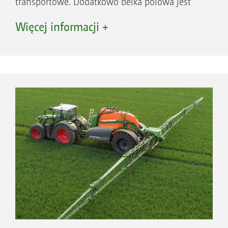
transportowe. Dodatkowo belka polowa jest
optymalnie zabezpieczona przez urządzenie
Więcej informacji +
sprężynujące równoległoboku zawieszenia
także w złożonym stanie.
1. Inni producenci
2. S = środek ciężkości