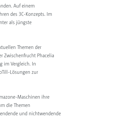
änden. Auf einem
ren des 3C-Konzepts. Im
ter als jüngste
ktuellen Themen der
er Zwischenfrucht Phacelia
 im Vergleich. In
Till-Lösungen zur
Amazone-Maschinen ihre
s um die Themen
e wendende und nichtwendende