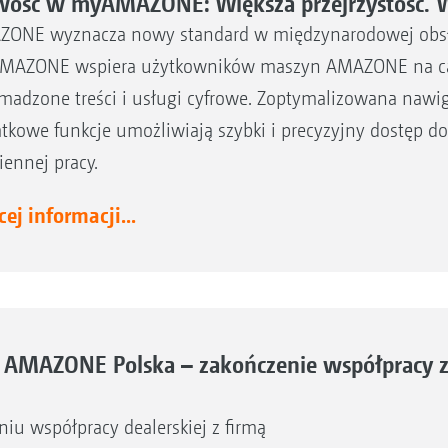
ość w myAMAZONE: Większa przejrzystość. Wi
ONE wyznacza nowy standard w międzynarodowej obsłud
AZONE wspiera użytkowników maszyn AMAZONE na cały
madzone treści i usługi cyfrowe. Zoptymalizowana nawiga
tkowe funkcje umożliwiają szybki i precyzyjny dostęp do 
iennej pracy.
ej informacji...
j AMAZONE Polska – zakończenie współpracy 
u współpracy dealerskiej z firmą