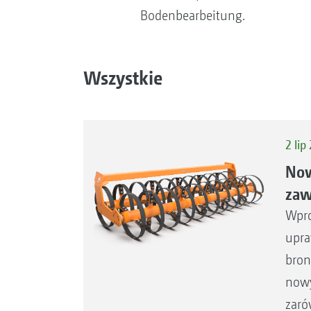
Bodenbearbeitung.
Wszystkie
2 lip
Now
zaw
Wpro
upra
bron
nowy
zaró