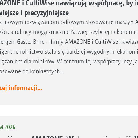
ZONE i CultiWise nawiązują współpracę, by in
iejsze i precyzyjniejsze
ki nowym rozwiązaniom cyfrowym stosowanie maszyn A
yści, a rolnicy mogą znacznie łatwiej, szybciej i ekonomi
ergen-Gaste, Brno – firmy AMAZONE i CultiWise nawiązuj
ligentne rolnictwo stało się bardziej wygodnym, ekono
iązaniem dla rolników. W centrum tej współpracy leży ja
osowane do konkretnych...
ej informacji...
wi 2026