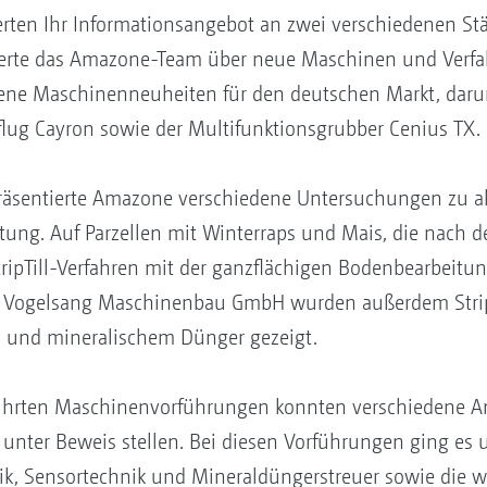
rten Ihr Informationsangebot an zwei verschiedenen St
rte das Amazone-Team über neue Maschinen und Verfah
ene Maschinenneuheiten für den deutschen Markt, darun
lug Cayron sowie der Multifunktionsgrubber Cenius TX.
äsentierte Amazone verschiedene Untersuchungen zu a
ung. Auf Parzellen mit Winterraps und Mais, die nach d
ipTill-Verfahren mit der ganzflächigen Bodenbearbeitung
 Vogelsang Maschinenbau GmbH wurden außerdem Strip
 und mineralischem Dünger gezeigt.
führten Maschinenvorführungen konnten verschiedene 
z unter Beweis stellen. Bei diesen Vorführungen ging e
nik, Sensortechnik und Mineraldüngerstreuer sowie di