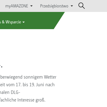
myAMAZONE
Przedsiębiorstwo
s & Wsparcie
.
 überwiegend sonnigem Wetter
it vom 17. bis 19. Juni nach
nalen DLG-
chliche Interesse groß.