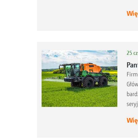
Więc
25 c
Pan
Firm
Głów
bard
sery
Więc