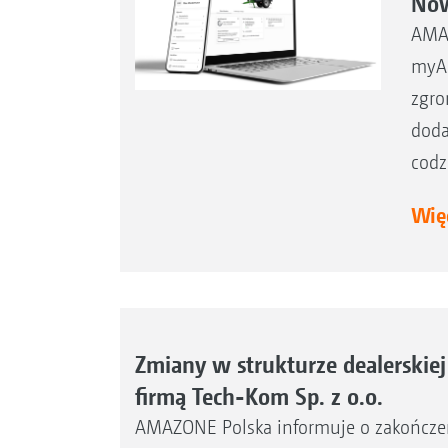
Now
AMAZ
myAM
zgro
doda
codz
Więc
Zmiany w strukturze dealerskie
firmą Tech-Kom Sp. z o.o.
AMAZONE Polska informuje o zakończeni