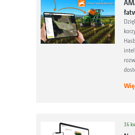
AMA
łatw
Dzię
korz
Hasb
inte
rozw
dost
Więc
16 k