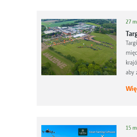
27 m
Tar
Targ
międ
kraj
aby 
Więc
15 m