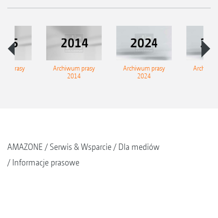
wum prasy
Archiwum prasy
Archiwum prasy
Archiwum
2015
2014
2024
202
AMAZONE
Serwis & Wsparcie
Dla mediów
Informacje prasowe